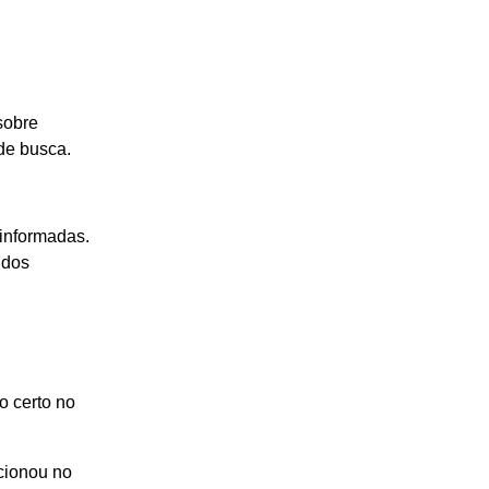
sobre
de busca.
 informadas.
 dos
o certo no
cionou no