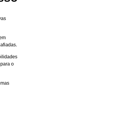
vas
 em
afiadas.
ilidades
para o
timas