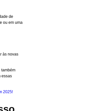
idade de
nte ou em uma
ar às novas
as também
m essas
em 2025!
esso