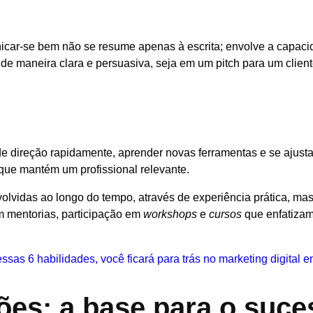
nicar-se bem não se resume apenas à escrita; envolve a capac
s de maneira clara e persuasiva, seja em um pitch para um clie
de direção rapidamente, aprender novas ferramentas e se ajust
que mantém um profissional relevante.
lvidas ao longo do tempo, através de experiência prática, m
 mentorias, participação em
workshops
e
cursos
que enfatiza
essas 6 habilidades, você ficará para trás no marketing digital 
ões: a base para o suc