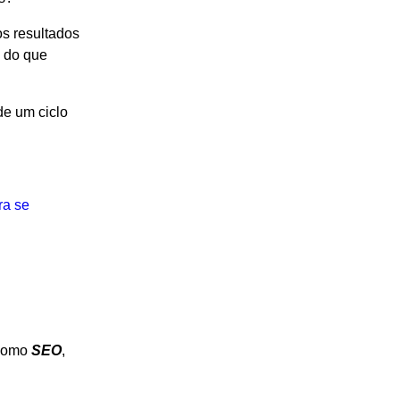
s resultados
s do que
de um ciclo
ra se
 como
SEO
,