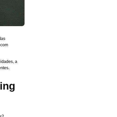
das
a com
idades, a
ntes.
ing
is?