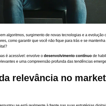
m algoritmos, surgimento de novas tecnologias e a evolução 
res, como garantir que você não fique para trás e se mantenh
ital?
mas é acessível: envolve o
desenvolvimento contínuo
de habil
elevantes e uma compreensão profunda das tendências emerge
da relevância no market
rguntou se está realmente à frente nas suas estratégias digita