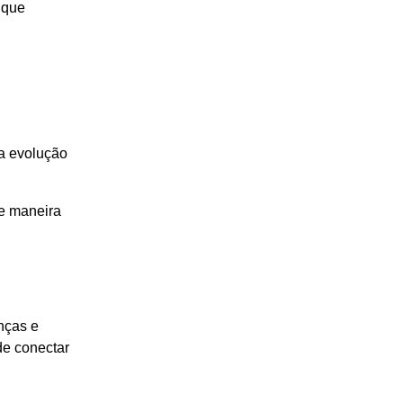
s
que
a evolução
de maneira
nças e
de conectar