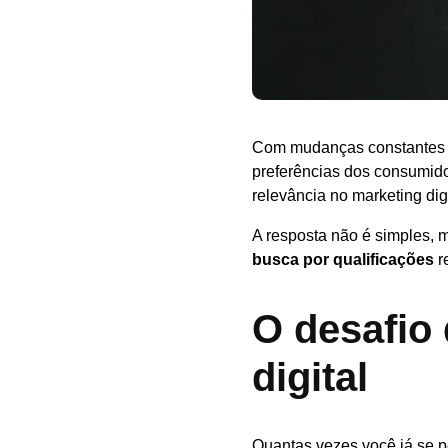
Com mudanças constantes e
preferências dos consumido
relevância no marketing dig
A resposta não é simples, 
busca por qualificações
r
O desafio 
digital
Quantas vezes você já se pe