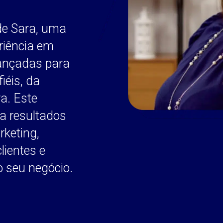
de Sara, uma
riência em
vançadas para
iéis, da
a. Este
ra resultados
rketing,
lientes e
o seu negócio.