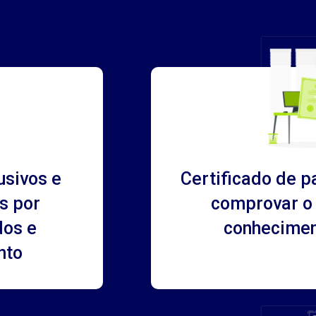
usivos e
Certificado de p
s por
comprovar o 
dos e
conhecimen
nto