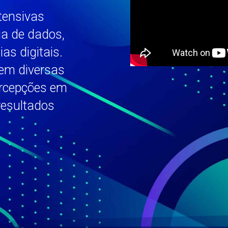
ntensivas
ia de dados,
as digitais.
em diversas
ercepções em
 resultados