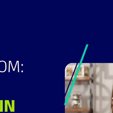
OM:
NN