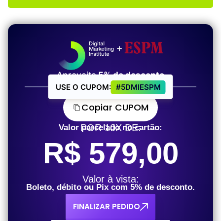
Aproveite
5% de desconto
USE O CUPOM:
#5DMIESPM
Copiar CUPOM
POR
10X DE:
Valor parcelado no cartão:
R$ 579,00
Valor à vista:
Boleto, débito ou Pix com 5% de desconto.
FINALIZAR PEDIDO