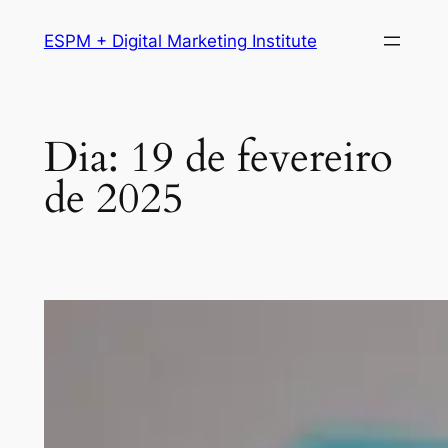
Pular
ESPM + Digital Marketing Institute
para
o
conteúdo
Dia:
19 de fevereiro
de 2025