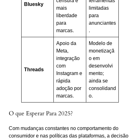
censura e
ferramentas
Bluesky
mais
limitadas
liberdade
para
para
anunciantes
marcas.
.
Apoio da
Modelo de
Meta,
monetizaçã
integração
o em
com
desenvolvi
Threads
Instagram e
mento;
rápida
ainda se
adoção por
consolidand
marcas.
o.
O que Esperar Para 2025?
Com mudanças constantes no comportamento do
consumidor e nas políticas das plataformas, a decisão