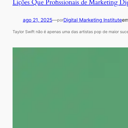
Lições Que Profissionais de Marketing Di
ago 21, 2025
—
Digital Marketing Institute
e
por
Taylor Swift não é apenas uma das artistas pop de maior su