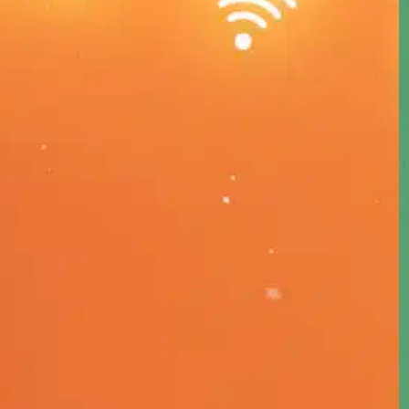
Marketing
Digital
, 
Storytelling
, 
Taylor Swift
, 
TikTok
Taylor Swift não é apenas uma das artistas pop de
maior sucesso da última década, mas também é um
gênio do marketing. A cantora construiu uma marca
pessoal que a levou ao reconhecimento global
desde que surgiu na cena musical, em 2006, com
seu álbum de estreia autointitulado, lançado quando
ela tinha apenas 16 anos.…