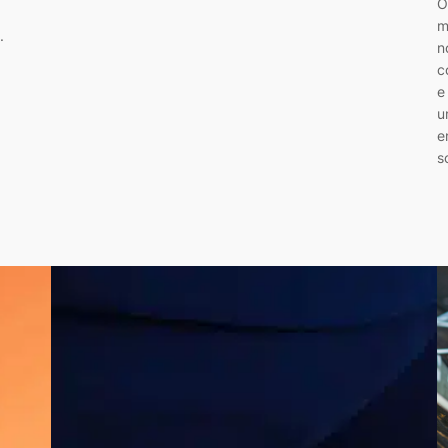
O
m
.
n
c
e
u
e
s