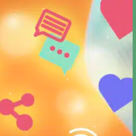
Lições Que Profissionais de
Marketing Digital Podem
Aprender Com a Estratégia
de Marketing de Taylor
Swift
ago 21, 2025
—
por
Digital Marketing
Institute
em
Carreira
, 
Marketing de
Conteúdo
, 