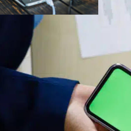
Atualizações do algoritmo
do Google: o que elas
significam para marcas e
profissionais de marketing?
nov 12, 2024
—
por
Digital Marketing
Institute